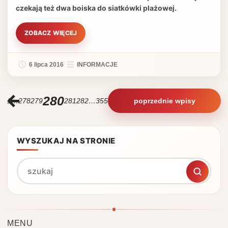
czekają też dwa boiska do siatkówki plażowej.
ZOBACZ WIĘCEJ
6 lipca 2016
INFORMACJE
280
1
…
278
279
281
282
…
355
poprzednie wpisy
MENU