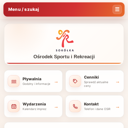
Menu / szukaj
Ośrodek Sportu i Rekreacji
Cenniki
Pływalnia
→
→
Sprawdź aktualne
Godziny i informacje
ceny
Wydarzenia
Kontakt
→
→
Kalendarz imprez
Telefon i dane OSiR