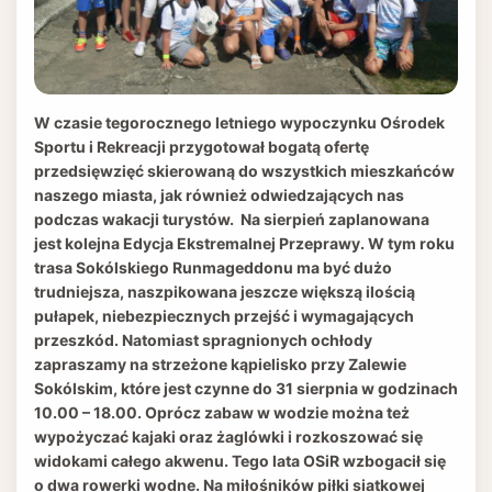
W czasie tegorocznego letniego wypoczynku Ośrodek
Sportu i Rekreacji przygotował bogatą ofertę
przedsięwzięć skierowaną do wszystkich mieszkańców
naszego miasta, jak również odwiedzających nas
podczas wakacji turystów. Na sierpień zaplanowana
jest kolejna Edycja Ekstremalnej Przeprawy. W tym roku
trasa Sokólskiego Runmageddonu ma być dużo
trudniejsza, naszpikowana jeszcze większą ilością
pułapek, niebezpiecznych przejść i wymagających
przeszkód. Natomiast spragnionych ochłody
zapraszamy na strzeżone kąpielisko przy Zalewie
Sokólskim, które jest czynne do 31 sierpnia w godzinach
10.00 – 18.00. Oprócz zabaw w wodzie można też
wypożyczać kajaki oraz żaglówki i rozkoszować się
widokami całego akwenu. Tego lata OSiR wzbogacił się
o dwa rowerki wodne. Na miłośników piłki siatkowej