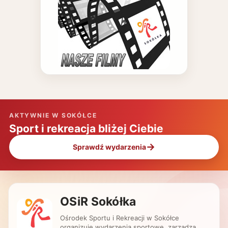
AKTYWNIE W SOKÓŁCE
Sport i rekreacja bliżej Ciebie
→
Sprawdź wydarzenia
OSiR Sokółka
Ośrodek Sportu i Rekreacji w Sokółce
organizuje wydarzenia sportowe, zarządza