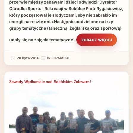
przerwie między zabawami dzieci odwiedził Dyrektor
Ośrodka Sportu i Rekreacji w Sokółce Piotr Rygasiewicz,
który poczęstował je słodyczami, aby nie zabrakło im
energii na resztę dnia.Następnie podzielone na trzy
grupy tematyczne (taneczną, żeglarską oraz sportową)
udały się na zajęcia tematyczne.
ZOBACZ WIĘCEJ
20 lipca 2016
INFORMACJE
Zawody Wędkarskie nad Sokólskim Zalewem!