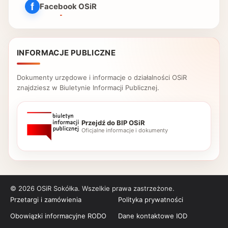
f
Facebook OSiR
(otwiera się w nowej karcie)
INFORMACJE PUBLICZNE
Dokumenty urzędowe i informacje o działalności OSiR
znajdziesz w Biuletynie Informacji Publicznej.
Przejdź do BIP OSiR
(otwiera się w nowej karcie)
Oficjalne informacje i dokumenty
© 2026 OSiR Sokółka. Wszelkie prawa zastrzeżone.
Przetargi i zamówienia
Polityka prywatności
Obowiązki informacyjne RODO
Dane kontaktowe IOD