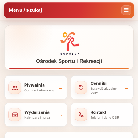
Menu / szukaj
Ośrodek Sportu i Rekreacji
Cenniki
Pływalnia
→
→
Sprawdź aktualne
Godziny i informacje
ceny
Wydarzenia
Kontakt
→
→
Kalendarz imprez
Telefon i dane OSiR